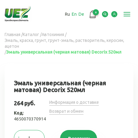
Перейти
к
0
Ru
En
De
основному
Toggl
содержанию
navig
Вы
Главная
/
Каталог
/
Автохимия
/
Эмаль, краска, грунт, грунт-эмаль, растворитель, керосин,
здесь
ацетон
/
Эмаль универсальная (черная матовая) Decorix 520мл
Эмаль универсальная (черная
матовая) Decorix 520мл
Информация о доставке
264 руб.
Возврат и обмен
Код:
4650070370914