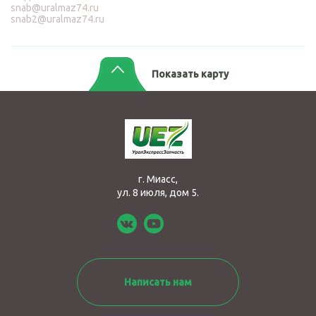
snab@uralmaz74.ru
snab2@uralmaz74.ru
Показать карту
г. Миасс,
ул. 8 июля, дом 5.
Написать нам