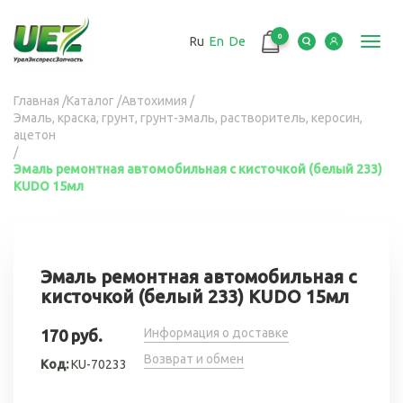
Перейти
к
0
Ru
En
De
основному
Toggl
содержанию
navig
Вы
Главная
/
Каталог
/
Автохимия
/
Эмаль, краска, грунт, грунт-эмаль, растворитель, керосин,
здесь
ацетон
/
Эмаль ремонтная автомобильная с кисточкой (белый 233)
KUDO 15мл
Эмаль ремонтная автомобильная с
кисточкой (белый 233) KUDO 15мл
Информация о доставке
170 руб.
Возврат и обмен
Код:
KU-70233