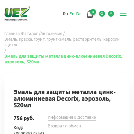
Перейти
к
0
Ru
En
De
основному
Toggl
содержанию
navig
Вы
Главная
/
Каталог
/
Автохимия
/
Эмаль, краска, грунт, грунт-эмаль, растворитель, керосин,
здесь
ацетон
/
Эмаль для защиты металла цинк-алюминиевая Decorix,
аэрозоль, 520мл
Эмаль для защиты металла цинк-
алюминиевая Decorix, аэрозоль,
520мл
Информация о доставке
756 руб.
Возврат и обмен
Код:
2000086275543