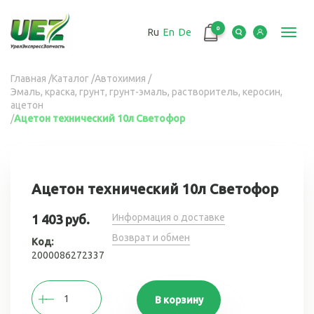
Перейти
к
0
Ru
En
De
основному
Toggl
содержанию
navig
Вы
Главная
/
Каталог
/
Автохимия
/
Эмаль, краска, грунт, грунт-эмаль, растворитель, керосин,
здесь
ацетон
/
Ацетон технический 10л Светофор
Ацетон технический 10л Светофор
Информация о доставке
1 403 руб.
Возврат и обмен
Код:
2000086272337
В корзину