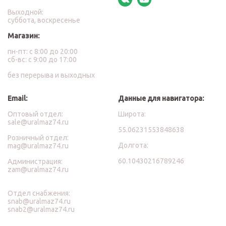
Выходной:
суббота, воскресенье
Магазин:
пн-пт: с 8:00 до 20:00
сб-вс: с 9:00 до 17:00
без перерыва и выходных
Email:
Данные для навигатора:
Оптовый отдел:
Широта:
sale@uralmaz74.ru
55.06231553848638
Розничный отдел:
Долгота:
mag@uralmaz74.ru
60.10430216789246
Администрация:
zam@uralmaz74.ru
Отдел снабжения:
snab@uralmaz74.ru
snab2@uralmaz74.ru