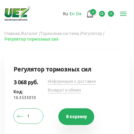
Перейти
к
0
Ru
En
De
основному
Toggl
содержанию
navig
Вы
Главная
/
Каталог
/
Тормозная система
/
Регулятор
/
Регулятор тормозных сил
здесь
Регулятор тормозных сил
Информация о доставке
3 068 руб.
Возврат и обмен
Код:
16.3533010
В корзину