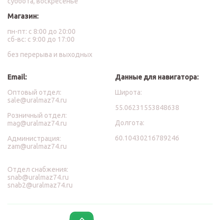
суббота, воскресенье
Магазин:
пн-пт: с 8:00 до 20:00
сб-вс: с 9:00 до 17:00
без перерыва и выходных
Email:
Данные для навигатора:
Оптовый отдел:
Широта:
sale@uralmaz74.ru
55.06231553848638
Розничный отдел:
Долгота:
mag@uralmaz74.ru
60.10430216789246
Администрация:
zam@uralmaz74.ru
Отдел снабжения:
snab@uralmaz74.ru
snab2@uralmaz74.ru