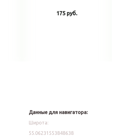
175 руб.
у
В корзину
Данные для навигатора:
Широта:
55.06231553848638