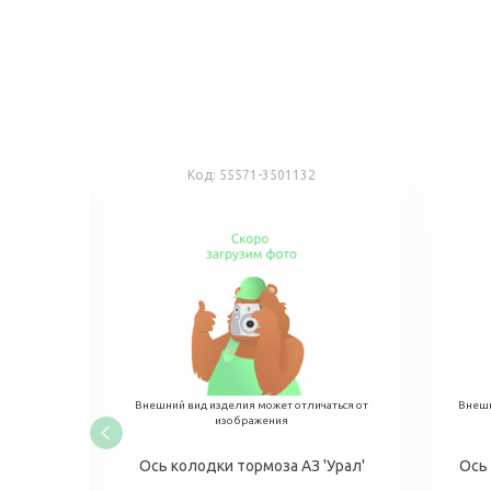
Код:
55571-3501132
аться от
Внешний вид изделия может отличаться от
Внешн
изображения
Ось колодки тормоза АЗ 'Урал'
Ось