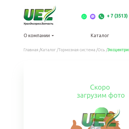
Перейти
к
основному
+ 7 (3513)
содержанию
О компании
Каталог
Вы
Главная
/
Каталог
/
Тормозная система
/
Ось
/
Эксцентри
здесь