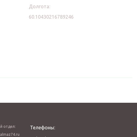
Долгота:
60.10430216789246
й отдел:
Телефоны:
almaz74.ru