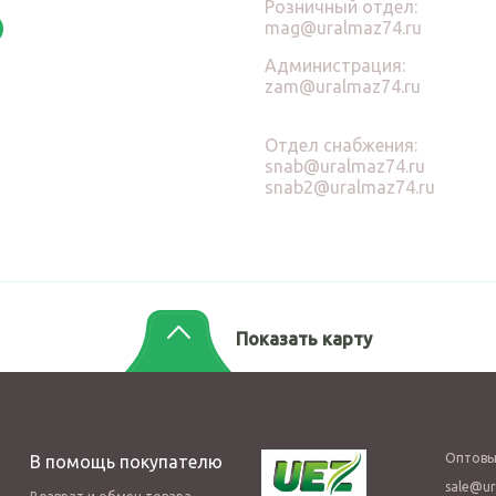
Розничный отдел:
mag@uralmaz74.ru
Администрация:
zam@uralmaz74.ru
Отдел снабжения:
snab@uralmaz74.ru
snab2@uralmaz74.ru
Показать карту
Оптовы
В помощь покупателю
sale@ur