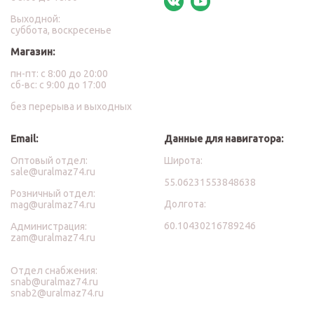
Выходной:
суббота, воскресенье
Магазин:
пн-пт: с 8:00 до 20:00
сб-вс: с 9:00 до 17:00
без перерыва и выходных
Email:
Данные для навигатора:
Оптовый отдел:
Широта:
sale@uralmaz74.ru
55.06231553848638
Розничный отдел:
Долгота:
mag@uralmaz74.ru
60.10430216789246
Администрация:
zam@uralmaz74.ru
Отдел снабжения:
snab@uralmaz74.ru
snab2@uralmaz74.ru