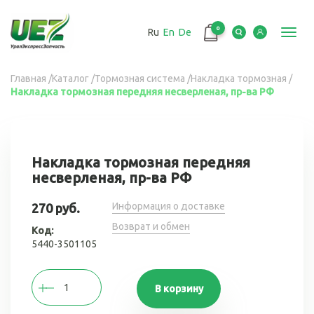
Перейти
к
0
Ru
En
De
основному
Toggl
содержанию
navig
Вы
Главная
/
Каталог
/
Тормозная система
/
Накладка тормозная
/
Накладка тормозная передняя несверленая, пр-ва РФ
здесь
Накладка тормозная передняя
несверленая, пр-ва РФ
Информация о доставке
270 руб.
Возврат и обмен
Код:
5440-3501105
В корзину