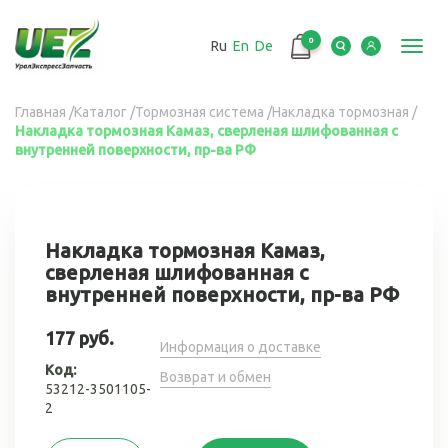
Перейти
к
0
Ru
En
De
основному
Toggl
содержанию
navig
Вы
Главная
/
Каталог
/
Тормозная система
/
Накладка тормозная
/
Накладка тормозная Камаз, сверленая шлифованная с
здесь
внутренней поверхности, пр-ва РФ
Накладка тормозная Камаз,
сверленая шлифованная с
внутренней поверхности, пр-ва РФ
177 руб.
Информация о доставке
Код:
Возврат и обмен
53212-3501105-
2