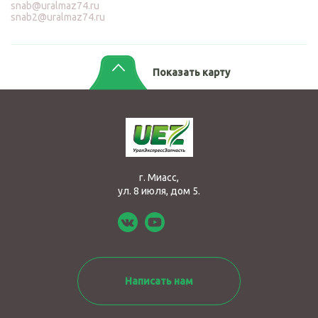
snab@uralmaz74.ru
snab2@uralmaz74.ru
Показать карту
г. Миасс,
ул. 8 июля, дом 5.
Написать нам