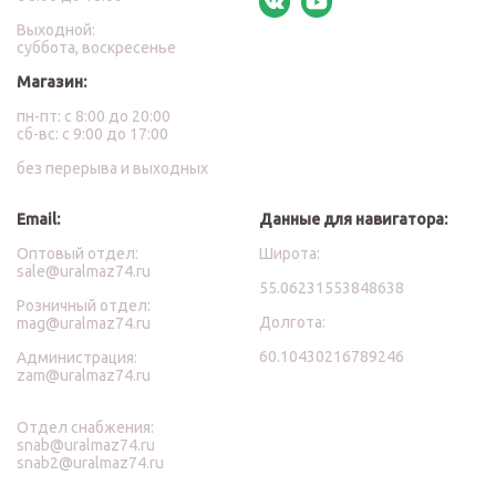
Выходной:
суббота, воскресенье
Магазин:
пн-пт: с 8:00 до 20:00
сб-вс: с 9:00 до 17:00
без перерыва и выходных
Email:
Данные для навигатора:
Оптовый отдел:
Широта:
sale@uralmaz74.ru
55.06231553848638
Розничный отдел:
Долгота:
mag@uralmaz74.ru
60.10430216789246
Администрация:
zam@uralmaz74.ru
Отдел снабжения:
snab@uralmaz74.ru
snab2@uralmaz74.ru