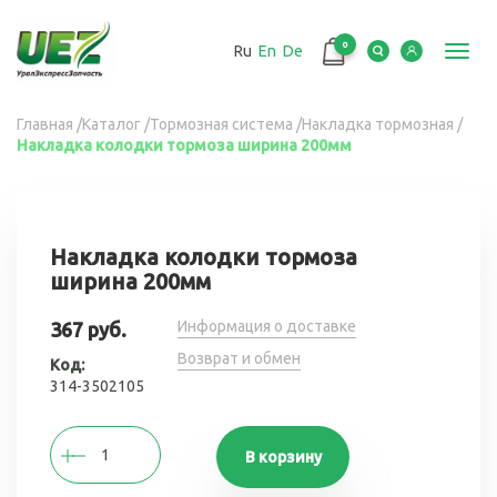
Перейти
к
0
Ru
En
De
основному
Toggl
содержанию
navig
Вы
Главная
/
Каталог
/
Тормозная система
/
Накладка тормозная
/
Накладка колодки тормоза ширина 200мм
здесь
Накладка колодки тормоза
ширина 200мм
Информация о доставке
367 руб.
Возврат и обмен
Код:
314-3502105
В корзину