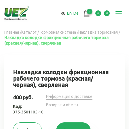
Перейти
к
0
Ru
En
De
основному
Toggl
содержанию
navig
Вы
Главная
/
Каталог
/
Тормозная система
/
Накладка тормозная
/
Накладка колодки фрикционная рабочего тормоза
здесь
(красная/черная), сверленая
Накладка колодки фрикционная
рабочего тормоза (красная/
черная), сверленая
Информация о доставке
400 руб.
Возврат и обмен
Код:
375-3501105-10