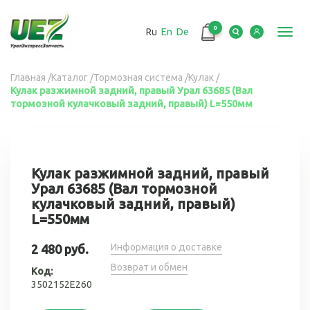
Перейти
к
0
Ru
En
De
основному
Toggl
содержанию
navig
Вы
Главная
/
Каталог
/
Тормозная система
/
Кулак
/
Кулак разжимной задний, правый Урал 63685 (Вал
здесь
тормозной кулачковый задний, правый) L=550мм
Кулак разжимной задний, правый
Урал 63685 (Вал тормозной
кулачковый задний, правый)
L=550мм
Информация о доставке
2 480 руб.
Возврат и обмен
Код:
3502152Е260