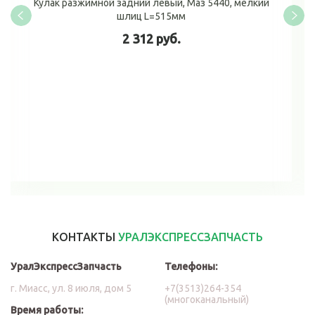
Кулак разжимной задний левый, Маз 5440, мелкий
шлиц L=515мм
2 312 руб.
В корзину
КОНТАКТЫ
УРАЛЭКСПРЕССЗАПЧАСТЬ
УралЭкспрессЗапчасть
Телефоны:
г. Миасс, ул. 8 июля, дом 5
+7(3513)264-354
(многоканальный)
Время работы: