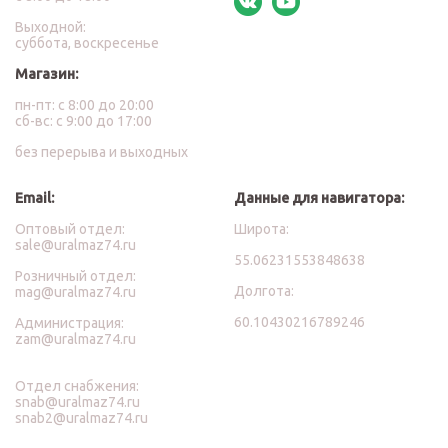
Выходной:
суббота, воскресенье
Магазин:
пн-пт: с 8:00 до 20:00
сб-вс: с 9:00 до 17:00
без перерыва и выходных
Email:
Данные для навигатора:
Оптовый отдел:
Широта:
sale@uralmaz74.ru
55.06231553848638
Розничный отдел:
Долгота:
mag@uralmaz74.ru
60.10430216789246
Администрация:
zam@uralmaz74.ru
Отдел снабжения:
snab@uralmaz74.ru
snab2@uralmaz74.ru