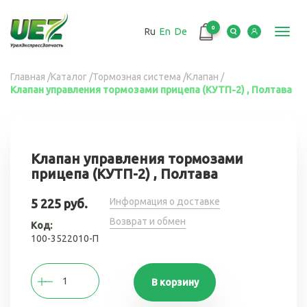
Перейти
к
0
Ru
En
De
основному
Toggl
содержанию
navig
Вы
Главная
/
Каталог
/
Тормозная система
/
Клапан
/
Клапан управления тормозами прицепа (КУТП-2) , Полтава
здесь
Клапан управления тормозами
прицепа (КУТП-2) , Полтава
Информация о доставке
5 225 руб.
Возврат и обмен
Код:
100-3522010-П
В корзину