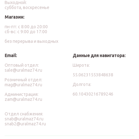
Выходной:
суббота, воскресенье
Магазин:
пн-пт: с 8:00 до 20:00
сб-вс: с 9:00 до 17:00
без перерыва и выходных
Email:
Данные для навигатора:
Оптовый отдел:
Широта:
sale@uralmaz74.ru
55.06231553848638
Розничный отдел:
Долгота:
mag@uralmaz74.ru
60.10430216789246
Администрация:
zam@uralmaz74.ru
Отдел снабжения:
snab@uralmaz74.ru
snab2@uralmaz74.ru