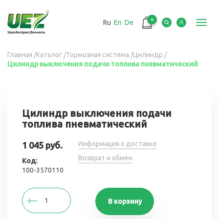
Перейти
к
0
Ru
En
De
основному
Toggl
содержанию
navig
Вы
Главная
/
Каталог
/
Тормозная система
/
Цилиндр
/
Цилиндр выключения подачи топлива пневматический
здесь
Цилиндр выключения подачи
топлива пневматический
Информация о доставке
1 045 руб.
Возврат и обмен
Код:
100-3570110
В корзину