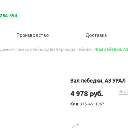
 264-354
Производство
Доставка
рданный привода лебедки (вал привода лебедки)
/
Вал лебедки, А
Вал лебедки, АЗ УРАЛ
Инфо
4 978 руб.
Код:
375-4511067