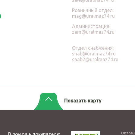
Розничный отдел:
mag@uralmaz74.ru
Администрация:
zam@uralmaz74.ru
Отдел снабжения:
snab@uralmaz74.ru
snab2@uralmaz74.ru
Показать карту
Оптовы
В помощь покупателю