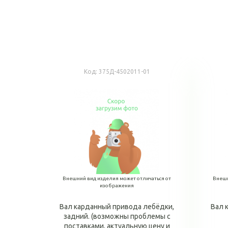
Код:
375Д-4502011-01
Внешний вид изделия может отличаться от
Внешн
изображения
Вал карданный привода лебёдки,
Вал 
задний. (возможны проблемы с
поставками, актуальную цену и