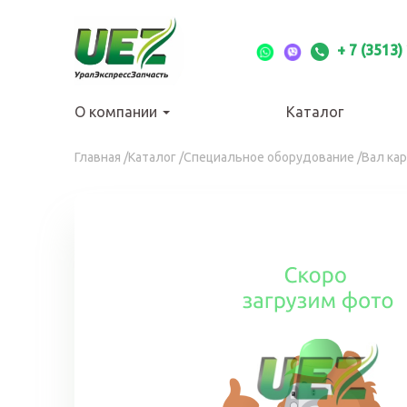
Перейти
к
основному
+ 7 (3513)
содержанию
О компании
Каталог
Вы
Главная
/
Каталог
/
Специальное оборудование
/
Вал ка
здесь