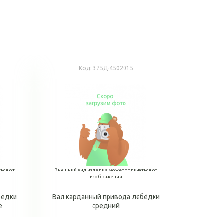
Код:
375Д-4502015
ься от
Внешний вид изделия может отличаться от
изображения
бедки
Вал карданный привода лебёдки
е
средний