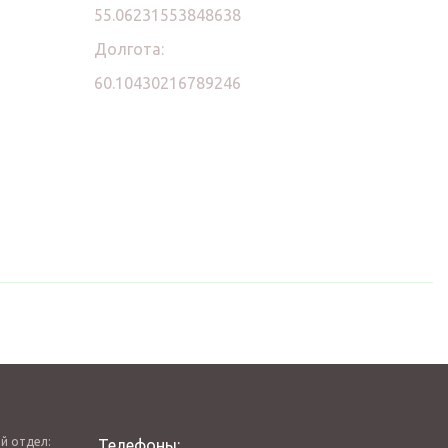
55.06231553848638
Долгота:
60.10430216789246
й отдел:
Телефоны: