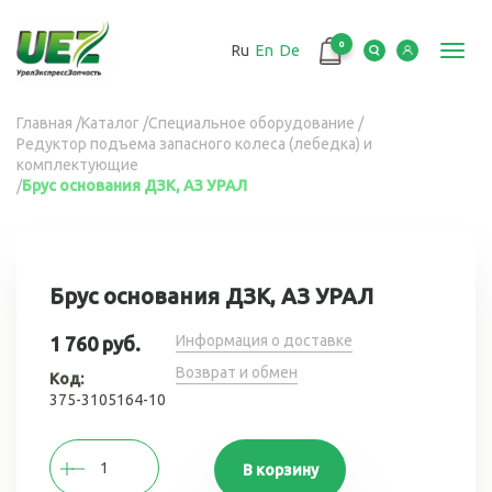
Перейти
к
0
Ru
En
De
основному
Toggl
содержанию
navig
Вы
Главная
/
Каталог
/
Специальное оборудование
/
Редуктор подъема запасного колеса (лебедка) и
здесь
комплектующие
/
Брус основания ДЗК, АЗ УРАЛ
Брус основания ДЗК, АЗ УРАЛ
Информация о доставке
1 760 руб.
Возврат и обмен
Код:
375-3105164-10
В корзину