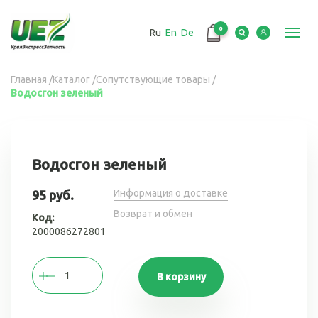
Перейти
к
0
Ru
En
De
основному
Toggl
содержанию
navig
Вы
Главная
/
Каталог
/
Сопутствующие товары
/
Водосгон зеленый
здесь
Водосгон зеленый
Информация о доставке
95 руб.
Возврат и обмен
Код:
2000086272801
В корзину