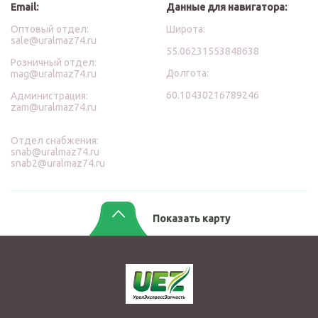
Email:
Данные для навигатора:
Оптовый отдел:
Широта:
sale@uralmaz74.ru
55.06231553848638
Розничный отдел:
Долгота:
mag@uralmaz74.ru
60.10430216789246
Администрация:
zam@uralmaz74.ru
Отдел снабжения:
snab@uralmaz74.ru
snab2@uralmaz74.ru
Показать карту