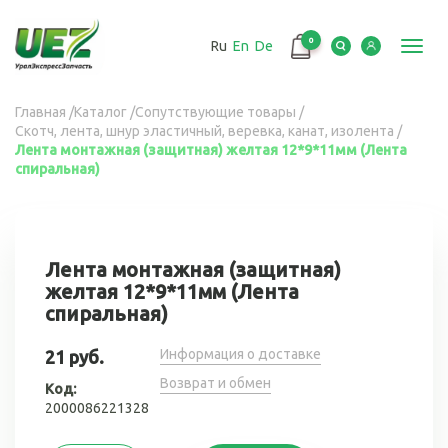
Перейти
к
0
Ru
En
De
основному
Toggl
содержанию
navig
Вы
Главная
/
Каталог
/
Сопутствующие товары
/
Скотч, лента, шнур эластичный, веревка, канат, изолента
/
здесь
Лента монтажная (защитная) желтая 12*9*11мм (Лента
спиральная)
Лента монтажная (защитная)
желтая 12*9*11мм (Лента
спиральная)
Информация о доставке
21 руб.
Возврат и обмен
Код:
2000086221328