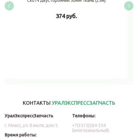
Скотч двусторонний 50мм ткань (25м)
374 руб.
В корзину
КОНТАКТЫ
УРАЛЭКСПРЕССЗАПЧАСТЬ
УралЭкспрессЗапчасть
Телефоны:
г. Миасс, ул. 8 июля, дом 5
+7(3513)264-354
(многоканальный)
Время работы: