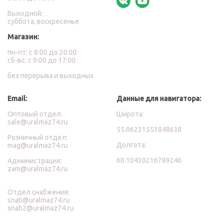
Выходной:
суббота, воскресенье
Магазин:
пн-пт: с 8:00 до 20:00
сб-вс: с 9:00 до 17:00
без перерыва и выходных
Email:
Данные для навигатора:
Оптовый отдел:
Широта:
sale@uralmaz74.ru
55.06231553848638
Розничный отдел:
Долгота:
mag@uralmaz74.ru
60.10430216789246
Администрация:
zam@uralmaz74.ru
Отдел снабжения:
snab@uralmaz74.ru
snab2@uralmaz74.ru