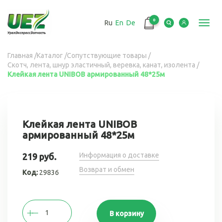
Перейти
к
0
Ru
En
De
основному
Toggl
содержанию
navig
Вы
Главная
/
Каталог
/
Сопутствующие товары
/
Скотч, лента, шнур эластичный, веревка, канат, изолента
/
здесь
Клейкая лента UNIBOB армированный 48*25м
Клейкая лента UNIBOB
армированный 48*25м
Информация о доставке
219 руб.
Возврат и обмен
Код:
29836
В корзину