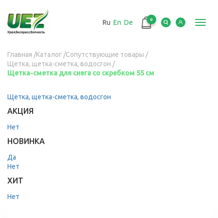
Перейти
к
0
Ru
En
De
основному
Toggl
содержанию
navig
Вы
Главная
/
Каталог
/
Сопутствующие товары
/
Щетка, щетка-сметка, водосгон
/
здесь
Щетка-сметка для снега со скребком 55 см
Щетка, щетка-сметка, водосгон
Apply
Щетка,
АКЦИЯ
щетка-
сметка,
Нет
Apply
водосгон
Нет
НОВИНКА
filter
filter
Да
Apply
Нет
Да
Apply
filter
Нет
ХИТ
filter
Нет
Apply
Нет
filter