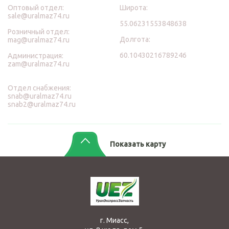
Оптовый отдел:
Широта:
sale@uralmaz74.ru
55.06231553848638
Розничный отдел:
Долгота:
mag@uralmaz74.ru
60.10430216789246
Администрация:
zam@uralmaz74.ru
Отдел снабжения:
snab@uralmaz74.ru
snab2@uralmaz74.ru
Показать карту
г. Миасс,