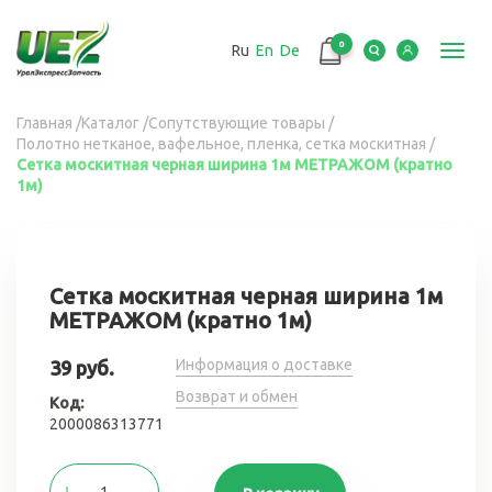
Перейти
к
0
Ru
En
De
основному
Toggl
содержанию
navig
Вы
Главная
/
Каталог
/
Сопутствующие товары
/
Полотно нетканое, вафельное, пленка, сетка москитная
/
здесь
Сетка москитная черная ширина 1м МЕТРАЖОМ (кратно
1м)
Сетка москитная черная ширина 1м
МЕТРАЖОМ (кратно 1м)
Информация о доставке
39 руб.
Возврат и обмен
Код:
2000086313771