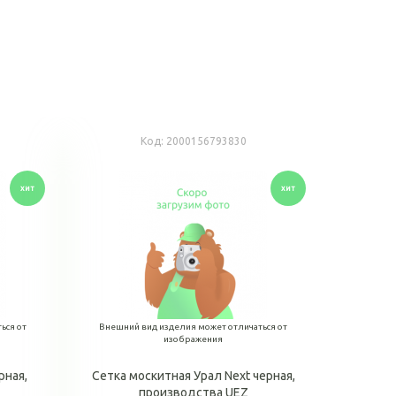
Код:
2000156793830
ься от
Внешний вид изделия может отличаться от
изображения
рная,
Сетка москитная Урал Next черная,
производства UEZ