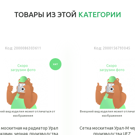
ТОВАРЫ ИЗ ЭТОЙ
КАТЕГОРИИ
Код:
2000086303611
Код:
2000156793045
ий вид изделия может отличаться от
Внешний вид изделия может отличат
изображения
изображения
 москитная на радиатор Урал
Сетка москитная Урал-М че
оковин, черная, производства
производства UEZ