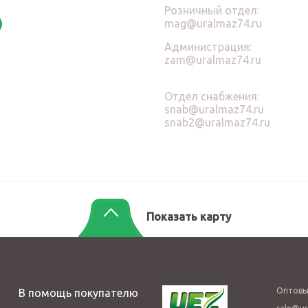
Розничный отдел:
mag@uralmaz74.ru
Администрация:
zam@uralmaz74.ru
Отдел снабжения:
snab@uralmaz74.ru
snab2@uralmaz74.ru
Показать карту
Оптовы
В помощь покупателю