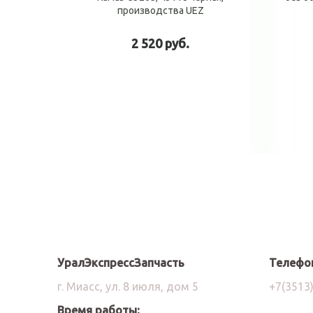
производства UEZ
2 520 руб.
В корзину
УралЭкспрессЗапчасть
Телефо
г. Миасс, ул. 8 июля, дом 5
+7(3513
Время работы: