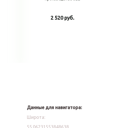
2 520 руб.
у
В корзину
Данные для навигатора:
Широта:
55.06231553848638