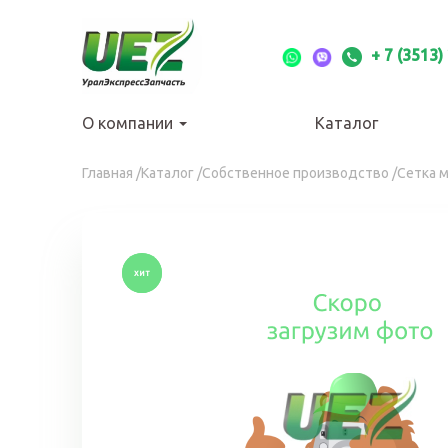
Перейти
к
основному
+ 7 (3513)
содержанию
О компании
Каталог
Вы
Главная
/
Каталог
/
Собственное производство
/
Сетка 
здесь