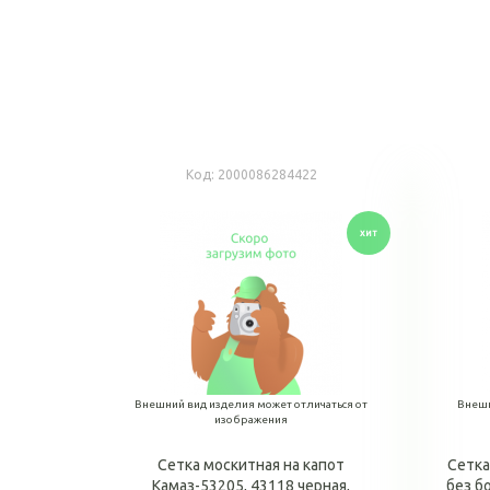
Код:
2000086284422
Внешний вид изделия может отличаться от
Внешн
изображения
Сетка москитная на капот
Сетка
Камаз-53205, 43118 черная,
без б