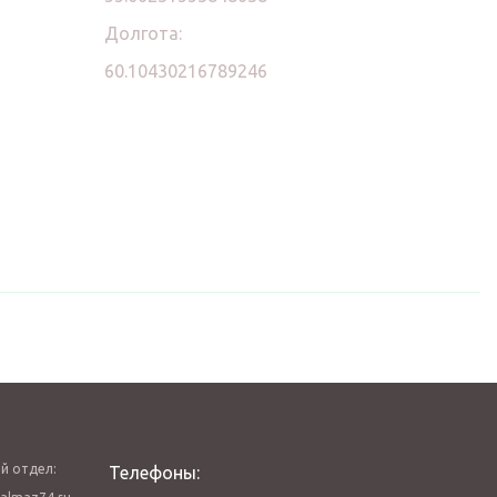
Долгота:
60.10430216789246
й отдел:
Телефоны: