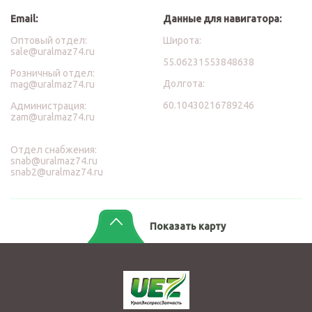
Email:
Данные для навигатора:
Оптовый отдел:
Широта:
sale@uralmaz74.ru
55.06231553848638
Розничный отдел:
Долгота:
mag@uralmaz74.ru
60.10430216789246
Администрация:
zam@uralmaz74.ru
Отдел снабжения:
snab@uralmaz74.ru
snab2@uralmaz74.ru
Показать карту