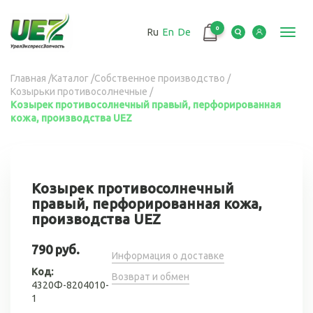
Перейти
к
0
Ru
En
De
основному
Toggl
содержанию
navig
Вы
Главная
/
Каталог
/
Собственное производство
/
Козырьки противосолнечные
/
здесь
Козырек противосолнечный правый, перфорированная
кожа, производства UEZ
Козырек противосолнечный
правый, перфорированная кожа,
производства UEZ
790 руб.
Информация о доставке
Код:
Возврат и обмен
4320Ф-8204010-
1