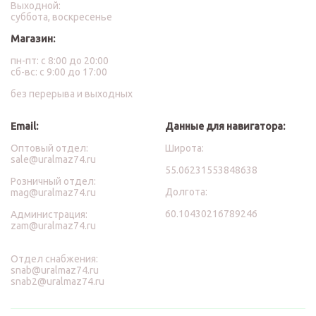
Выходной:
суббота, воскресенье
Магазин:
пн-пт: с 8:00 до 20:00
сб-вс: с 9:00 до 17:00
без перерыва и выходных
Email:
Данные для навигатора:
Оптовый отдел:
Широта:
sale@uralmaz74.ru
55.06231553848638
Розничный отдел:
Долгота:
mag@uralmaz74.ru
60.10430216789246
Администрация:
zam@uralmaz74.ru
Отдел снабжения:
snab@uralmaz74.ru
snab2@uralmaz74.ru