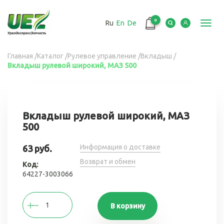
Перейти
к
0
Ru
En
De
основному
Toggl
содержанию
navig
Вы
Главная
/
Каталог
/
Рулевое управление
/
Вкладыш
/
Вкладыш рулевой широкий, МАЗ 500
здесь
Вкладыш рулевой широкий, МАЗ
500
Информация о доставке
63 руб.
Возврат и обмен
Код:
64227-3003066
В корзину