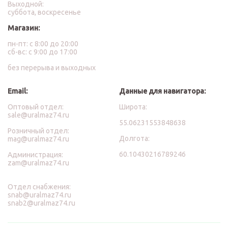
Выходной:
суббота, воскресенье
Магазин:
пн-пт: с 8:00 до 20:00
сб-вс: с 9:00 до 17:00
без перерыва и выходных
Email:
Данные для навигатора:
Оптовый отдел:
Широта:
sale@uralmaz74.ru
55.06231553848638
Розничный отдел:
Долгота:
mag@uralmaz74.ru
60.10430216789246
Администрация:
zam@uralmaz74.ru
Отдел снабжения:
snab@uralmaz74.ru
snab2@uralmaz74.ru