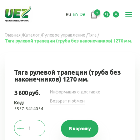
Перейти
к
0
Ru
En
De
основному
Toggl
содержанию
navig
Вы
Главная
/
Каталог
/
Рулевое управление
/
Тяга
/
Тяга рулевой трапеции (труба без наконечников) 1270 мм.
здесь
Тяга рулевой трапеции (труба без
наконечников) 1270 мм.
Информация о доставке
3 600 руб.
Возврат и обмен
Код:
5557-3414054
В корзину