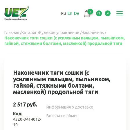
Перейти
к
0
Ru
En
De
основному
Toggl
содержанию
navig
Вы
Главная
/
Каталог
/
Рулевое управление
/
Наконечник
/
Наконечник тяги сошки (с усиленным пальцем, пыльником,
здесь
гайкой, стяжными болтами, масленкой) продольной тяги
Наконечник тяги сошки (с
усиленным пальцем, пыльником,
гайкой, стяжными болтами,
масленкой) продольной тяги
2 517 руб.
Информация о доставке
Код:
Возврат и обмен
4320-3414012-
10