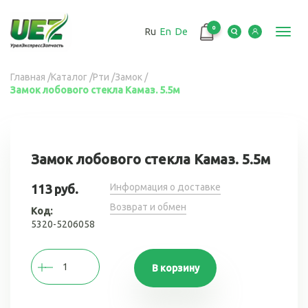
Перейти
к
0
Ru
En
De
основному
Toggl
содержанию
navig
Вы
Главная
/
Каталог
/
Рти
/
Замок
/
Замок лобового стекла Камаз. 5.5м
здесь
Замок лобового стекла Камаз. 5.5м
Информация о доставке
113 руб.
Возврат и обмен
Код:
5320-5206058
В корзину