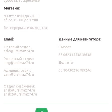
суббота, воскресенье
Магазин:
пн-пт: с 8:00 до 20:00
сб-вс: с 9:00 до 17:00
без перерыва и выходных
Email:
Данные для навигатора:
Оптовый отдел:
Широта:
sale@uralmaz74.ru
55.06231553848638
Розничный отдел:
Долгота:
mag@uralmaz74.ru
60.10430216789246
Администрация:
zam@uralmaz74.ru
Отдел снабжения:
snab@uralmaz74.ru
snab2@uralmaz74.ru