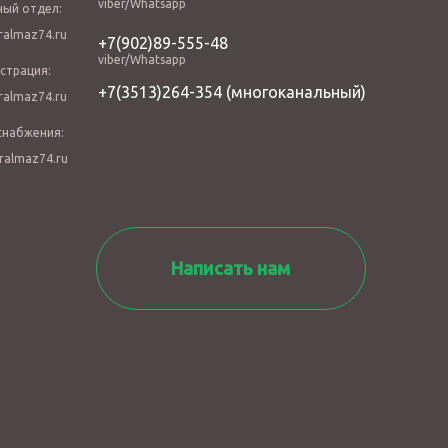
viber/Whatsapp
ный отдел:
almaz74.ru
+7(902)89-555-48
viber/Whatsapp
страция:
+7(3513)264-354
(многоканальный)
almaz74.ru
снабжения:
ralmaz74.ru
Написать нам