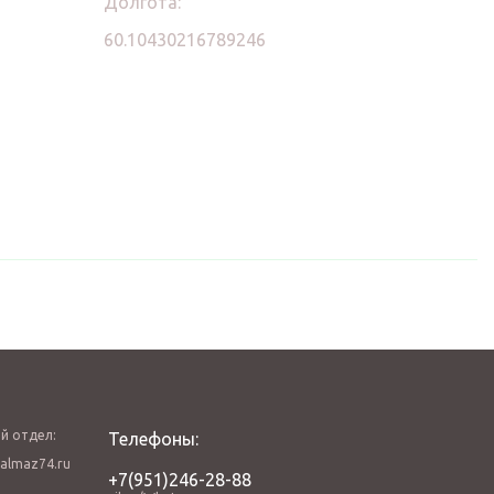
Долгота:
60.10430216789246
й отдел:
Телефоны:
almaz74.ru
+7(951)246-28-88