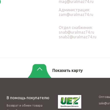
mag@uralmaz74.ru
Администрация:
zam@uralmaz74.ru
Отдел снабжения:
snab@uralmaz74.ru
snab2@uralmaz74.ru
Показать карту
Оптовы
В помощь покупателю
sale@ur
Возврат и обмен товара