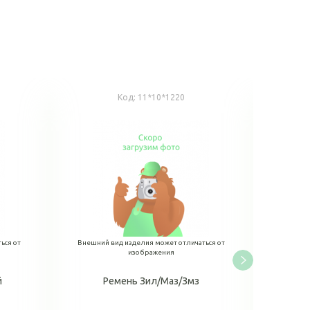
Код:
11*10*1220
ься от
Внешний вид изделия может отличаться от
Внешний
изображения
й
Ремень Зил/Маз/Змз
Ре