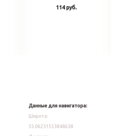
114 руб.
у
В корзину
Данные для навигатора:
Широта:
55.06231553848638