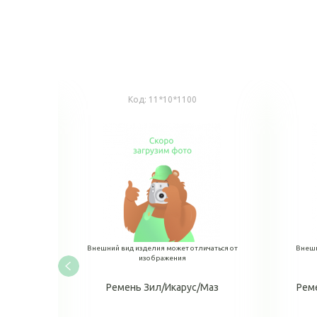
Код:
11*10*1100
аться от
Внешний вид изделия может отличаться от
Внешн
изображения
аз
Ремень Зил/Икарус/Маз
Рем