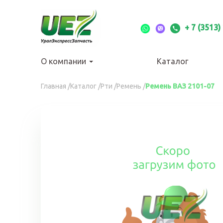
Перейти
к
основному
+ 7 (3513)
содержанию
О компании
Каталог
Вы
Главная
/
Каталог
/
Рти
/
Ремень
/
Ремень ВАЗ 2101-07
здесь