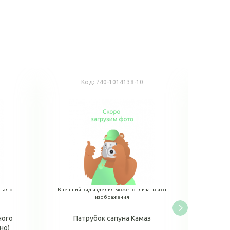
Код:
740-1014138-10
К
ься от
Внешний вид изделия может отличаться от
Внешний
изображения
ного
Патрубок сапуна Камаз
Патруб
но)
верхний