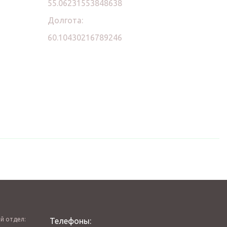
55.06231553848638
Долгота:
60.10430216789246
й отдел:
Телефоны: