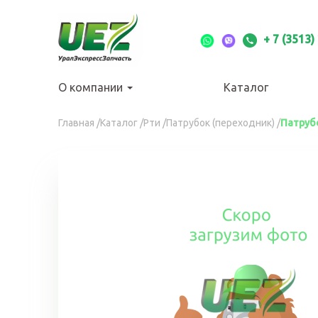
Перейти
к
основному
+ 7 (3513)
содержанию
О компании
Каталог
Вы
Главная
/
Каталог
/
Рти
/
Патрубок (переходник)
/
Патрубо
здесь