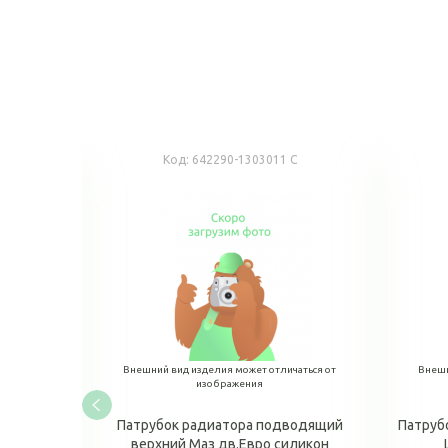
Код:
642290-1303011 С
аться от
Внешний вид изделия может отличаться от
Внешн
изображения
н МАЗ
Патрубок радиатора подводящий
Патруб
верхний Маз дв.Евро силикон