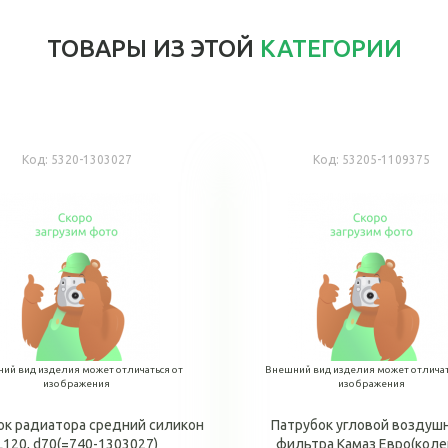
ТОВАРЫ ИЗ ЭТОЙ
КАТЕГОРИИ
Код:
5320-1303027
Код:
53205-1109375
ий вид изделия может отличаться от
Внешний вид изделия может отличат
изображения
изображения
ок радиатора средний силикон
Патрубок угловой воздуш
L120, d70(=740-1303027)
фильтра Камаз Евро(коле