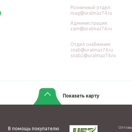
Розничный отдел:
mag@uralmaz74.ru
Администрация:
zam@uralmaz74.ru
Отдел снабжения:
snab@uralmaz74.ru
snab2@uralmaz74.ru
Показать карту
Оптовы
В помощь покупателю