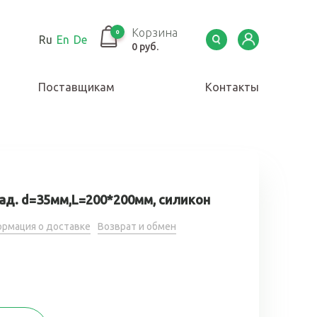
Корзина
0
Ru
En
De
0 руб.
Поставщикам
Контакты
ад. d=35мм,L=200*200мм, силикон
рмация о доставке
Возврат и обмен