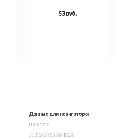
53 руб.
у
В корзину
Данные для навигатора:
Широта:
55.06231553848638