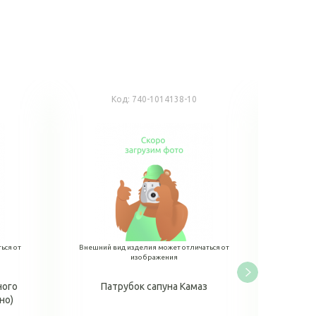
Код:
740-1014138-10
К
ься от
Внешний вид изделия может отличаться от
Внешний
изображения
ного
Патрубок сапуна Камаз
Патруб
но)
верхний