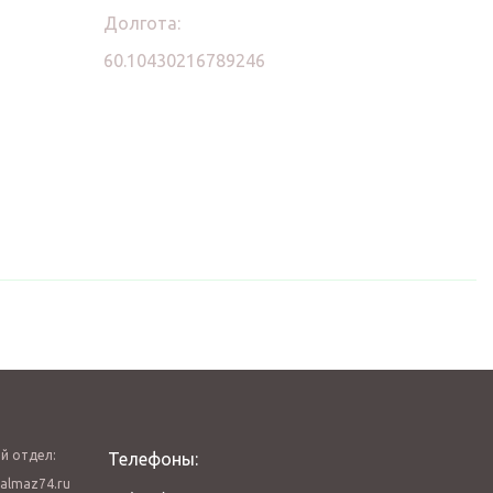
Долгота:
60.10430216789246
й отдел:
Телефоны:
almaz74.ru