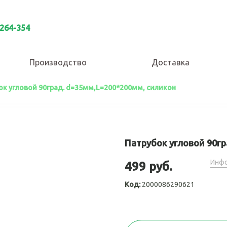
 264-354
Производство
Доставка
ок угловой 90град. d=35мм,L=200*200мм, силикон
Патрубок угловой 90гр
Инфо
499 руб.
Код:
2000086290621