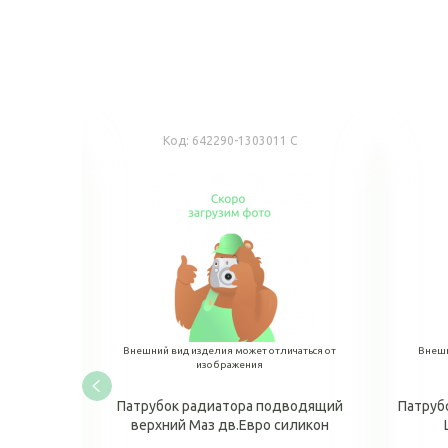
Код:
642290-1303011 С
аться от
Внешний вид изделия может отличаться от
Внешн
изображения
н МАЗ
Патрубок радиатора подводящий
Патруб
верхний Маз дв.Евро силикон