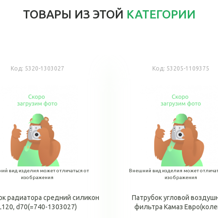
ТОВАРЫ ИЗ ЭТОЙ
КАТЕГОРИИ
Код:
5320-1303027
Код:
53205-1109375
ий вид изделия может отличаться от
Внешний вид изделия может отличат
изображения
изображения
ок радиатора средний силикон
Патрубок угловой воздуш
L120, d70(=740-1303027)
фильтра Камаз Евро(коле