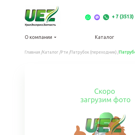
Перейти
к
основному
+ 7 (3513)
содержанию
О компании
Каталог
Вы
Главная
/
Каталог
/
Рти
/
Патрубок (переходник)
/
Патруб
здесь