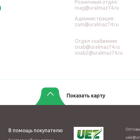
Розничный отдел:
mag@uralmaz74.ru
Администрация:
zam@uralmaz74.ru
Отдел снабжения:
snab@uralmaz74.ru
snab2@uralmaz74.ru
Показать карту
Оптовы
В помощь покупателю
sale@ur