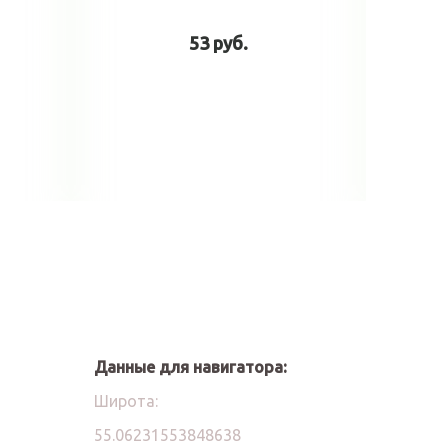
53 руб.
у
В корзину
Данные для навигатора:
Широта:
55.06231553848638