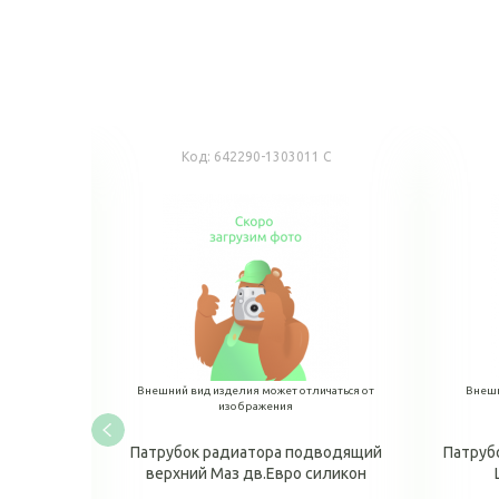
Код:
642290-1303011 С
аться от
Внешний вид изделия может отличаться от
Внешн
изображения
н МАЗ
Патрубок радиатора подводящий
Патруб
верхний Маз дв.Евро силикон