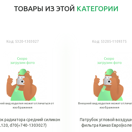
ТОВАРЫ ИЗ ЭТОЙ
КАТЕГОРИИ
Код:
5320-1303027
Код:
53205-1109375
ий вид изделия может отличаться от
Внешний вид изделия может отличат
изображения
изображения
ок радиатора средний силикон
Патрубок угловой воздуш
L120, d70(=740-1303027)
фильтра Камаз Евро(коле