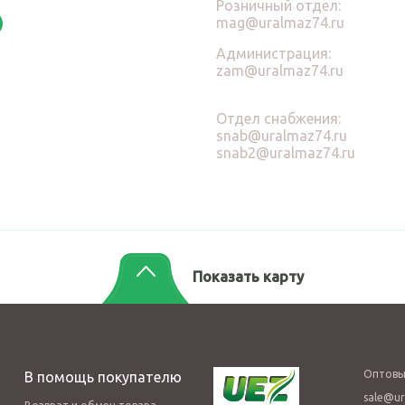
Розничный отдел:
mag@uralmaz74.ru
Администрация:
zam@uralmaz74.ru
Отдел снабжения:
snab@uralmaz74.ru
snab2@uralmaz74.ru
Показать карту
Оптовы
В помощь покупателю
sale@ur