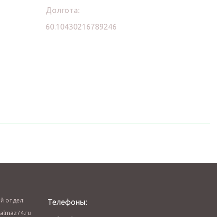
Долгота:
60.10430216789246
й отдел:
Телефоны:
almaz74.ru