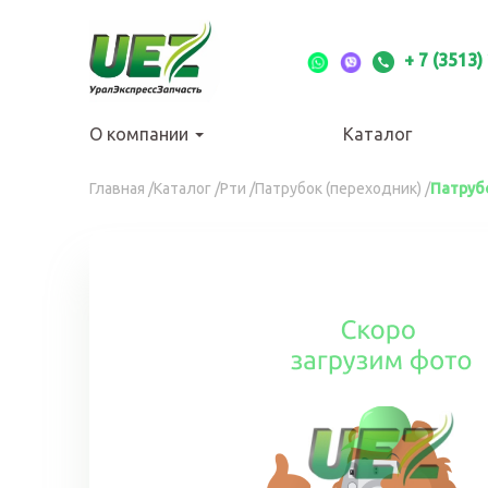
Перейти
к
основному
+ 7 (3513)
содержанию
О компании
Каталог
Вы
Главная
/
Каталог
/
Рти
/
Патрубок (переходник)
/
Патруб
здесь