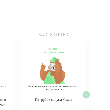
Код:
740-1014138-10
К
ься от
Внешний вид изделия может отличаться от
Внешний
изображения
ного
Патрубок сапуна Камаз
Патруб
но)
верхний