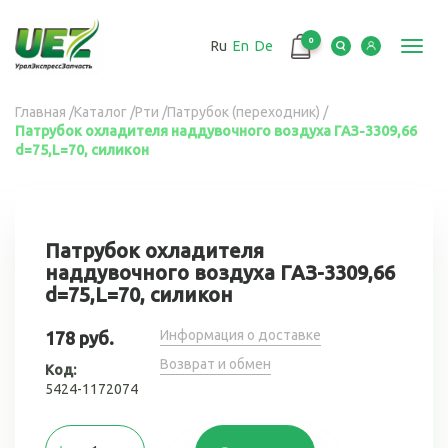
Перейти
к
0
Ru
En
De
основному
Toggl
содержанию
navig
Вы
Главная
/
Каталог
/
Рти
/
Патрубок (переходник)
/
Патрубок охладителя наддувочного воздуха ГАЗ-3309,66
здесь
d=75,L=70, силикон
Патрубок охладителя
наддувочного воздуха ГАЗ-3309,66
d=75,L=70, силикон
Информация о доставке
178 руб.
Возврат и обмен
Код:
5424-1172074