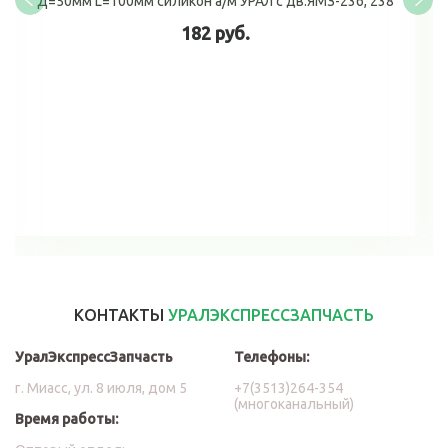
Д=50мм L=100мм силикон а/м УРАЛ с дв.ЯМЗ-236, 238
182 руб.
В корзину
КОНТАКТЫ
УРАЛЭКСПРЕССЗАПЧАСТЬ
УралЭкспрессЗапчасть
Телефоны:
г. Миасс, ул. 8 июля, дом 5
+7(3513)264-354
(многоканальный)
Время работы: