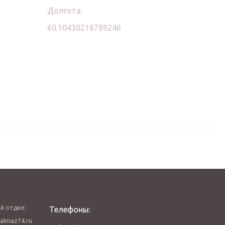
Долгота:
60.10430216789246
й отдел:
Телефоны:
almaz74.ru