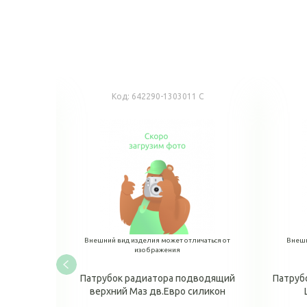
Код:
642290-1303011 С
аться от
Внешний вид изделия может отличаться от
Внешн
изображения
н МАЗ
Патрубок радиатора подводящий
Патруб
верхний Маз дв.Евро силикон