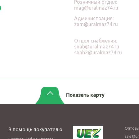
Розничный отдел:
mag@uralmaz74.ru
Администрация:
zam@uralmaz74.ru
Отдел снабжения:
snab@uralmaz74.ru
snab2@uralmaz74.ru
Показать карту
Оптовы
В помощь покупателю
sale@ur