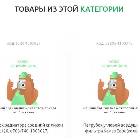
ТОВАРЫ ИЗ ЭТОЙ
КАТЕГОРИИ
Код:
5320-1303027
Код:
53205-1109375
ий вид изделия может отличаться от
Внешний вид изделия может отличат
изображения
изображения
ок радиатора средний силикон
Патрубок угловой воздуш
L120, d70(=740-1303027)
фильтра Камаз Евро(коле