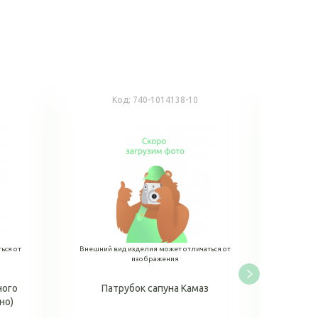
Код:
740-1014138-10
К
ься от
Внешний вид изделия может отличаться от
Внешний
изображения
ного
Патрубок сапуна Камаз
Патруб
но)
верхний