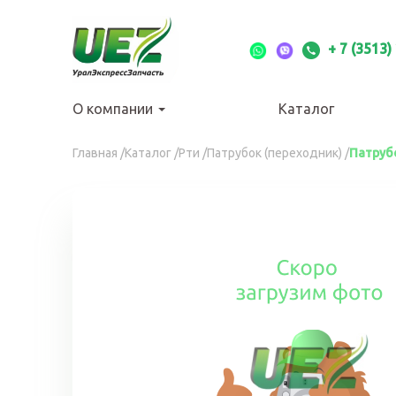
Перейти
к
основному
+ 7 (3513)
содержанию
О компании
Каталог
Вы
Главная
/
Каталог
/
Рти
/
Патрубок (переходник)
/
Патруб
здесь