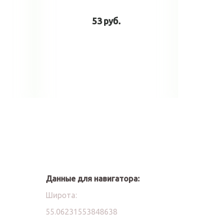
53 руб.
у
В корзину
Данные для навигатора:
Широта:
55.06231553848638