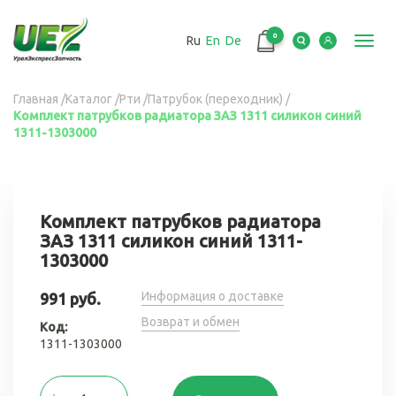
Перейти
к
0
Ru
En
De
основному
Toggl
содержанию
navig
Вы
Главная
/
Каталог
/
Рти
/
Патрубок (переходник)
/
Комплект патрубков радиатора ЗАЗ 1311 силикон синий
здесь
1311-1303000
Комплект патрубков радиатора
ЗАЗ 1311 силикон синий 1311-
1303000
Информация о доставке
991 руб.
Возврат и обмен
Код:
1311-1303000