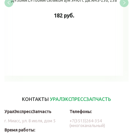
Д=50мм L=100мм силикон а/м УРАЛ с дв.ЯМЗ-236, 238
182 руб.
В корзину
КОНТАКТЫ
УРАЛЭКСПРЕССЗАПЧАСТЬ
УралЭкспрессЗапчасть
Телефоны:
г. Миасс, ул. 8 июля, дом 5
+7(3513)264-354
(многоканальный)
Время работы: