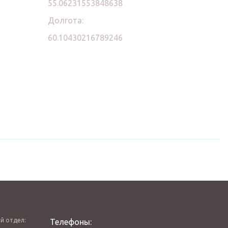
55.06231553848638
Долгота:
60.10430216789246
й отдел:
Телефоны: