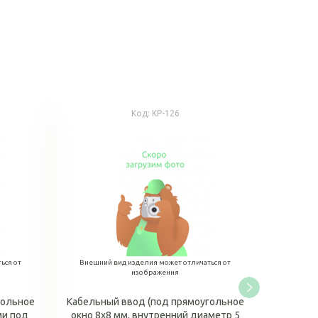
Код:
КР-126
ься от
Внешний вид изделия может отличаться от
изображения
гольное
Кабельный ввод (под прямоугольное
ми под
окно 8х8 мм, внутренний диаметр 5