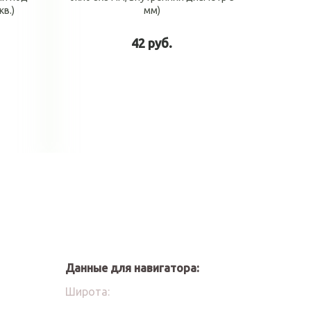
в.)
мм)
42 руб.
у
В корзину
Данные для навигатора:
Широта: