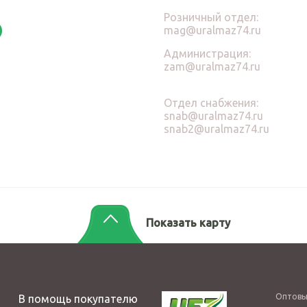
Розничный отдел:
mag@uralmaz74.ru
Администрация:
zam@uralmaz74.ru
Отдел снабжения:
snab@uralmaz74.ru
snab2@uralmaz74.ru
Показать карту
Оптовы
В помощь покупателю