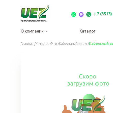
Перейти
к
основному
+ 7 (3513)
содержанию
О компании
Каталог
Вы
Главная
/
Каталог
/
Рти
/
Кабельный ввод
/
Кабельный вв
здесь