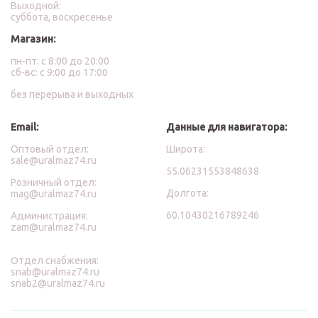
Выходной:
суббота, воскресенье
Магазин:
пн-пт: с 8:00 до 20:00
сб-вс: с 9:00 до 17:00
без перерыва и выходных
Email:
Данные для навигатора:
Оптовый отдел:
Широта:
sale@uralmaz74.ru
55.06231553848638
Розничный отдел:
Долгота:
mag@uralmaz74.ru
60.10430216789246
Администрация:
zam@uralmaz74.ru
Отдел снабжения:
snab@uralmaz74.ru
snab2@uralmaz74.ru