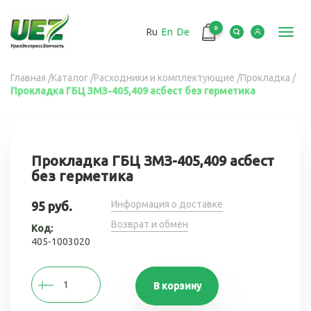
Перейти
к
0
Ru
En
De
основному
Toggl
содержанию
navig
Вы
Главная
/
Каталог
/
Расходники и комплектующие
/
Прокладка
/
Прокладка ГБЦ ЗМЗ-405,409 асбест без герметика
здесь
Прокладка ГБЦ ЗМЗ-405,409 асбест
без герметика
Информация о доставке
95 руб.
Возврат и обмен
Код:
405-1003020
В корзину