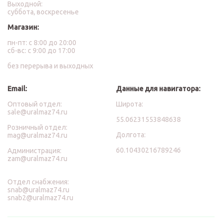
Выходной:
суббота, воскресенье
Магазин:
пн-пт: с 8:00 до 20:00
сб-вс: с 9:00 до 17:00
без перерыва и выходных
Email:
Данные для навигатора:
Оптовый отдел:
Широта:
sale@uralmaz74.ru
55.06231553848638
Розничный отдел:
Долгота:
mag@uralmaz74.ru
60.10430216789246
Администрация:
zam@uralmaz74.ru
Отдел снабжения:
snab@uralmaz74.ru
snab2@uralmaz74.ru