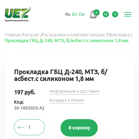
Перейти
к
0
Ru
En
De
основному
Toggl
содержанию
navig
Вы
Главная
/
Каталог
/
Расходники и комплектующие
/
Прокладка
/
Прокладка ГБЦ Д-240, МТЗ, б/асбест.с силиконом 1,8 мм
здесь
Прокладка ГБЦ Д-240, МТЗ, б/
асбест.с силиконом 1,8 мм
Информация о доставке
197 руб.
Возврат и обмен
Код:
50-1003020-А2
В корзину