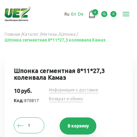
Перейти
к
0
Ru
En
De
основному
Toggl
содержанию
navig
Вы
Главная
/
Каталог
/
Метизы
/
Шпонка
/
Шпонка сегментная 8*11*27,3 коленвала Камаз
здесь
Шпонка сегментная 8*11*27,3
коленвала Камаз
Информация о доставке
10 руб.
Возврат и обмен
Код:
870817
В корзину