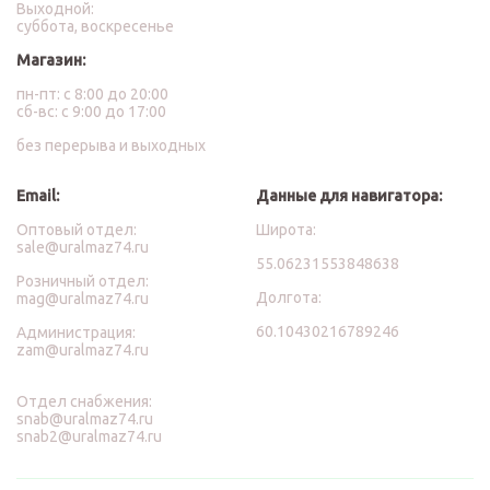
Выходной:
суббота, воскресенье
Магазин:
пн-пт: с 8:00 до 20:00
сб-вс: с 9:00 до 17:00
без перерыва и выходных
Email:
Данные для навигатора:
Оптовый отдел:
Широта:
sale@uralmaz74.ru
55.06231553848638
Розничный отдел:
Долгота:
mag@uralmaz74.ru
60.10430216789246
Администрация:
zam@uralmaz74.ru
Отдел снабжения:
snab@uralmaz74.ru
snab2@uralmaz74.ru