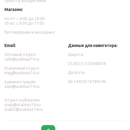
суббота, воскресенье
Магазин:
пн-пт: с 8:00 до 20:00
сб-вс: с 9:00 до 17:00
без перерыва и выходных
Email:
Данные для навигатора:
Оптовый отдел:
Широта:
sale@uralmaz74.ru
55.06231553848638
Розничный отдел:
Долгота:
mag@uralmaz74.ru
60.10430216789246
Администрация:
zam@uralmaz74.ru
Отдел снабжения:
snab@uralmaz74.ru
snab2@uralmaz74.ru