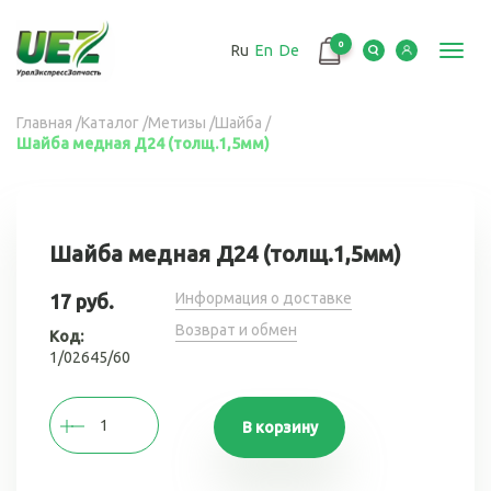
Перейти
к
0
Ru
En
De
основному
Toggl
содержанию
navig
Вы
Главная
/
Каталог
/
Метизы
/
Шайба
/
Шайба медная Д24 (толщ.1,5мм)
здесь
Шайба медная Д24 (толщ.1,5мм)
Информация о доставке
17 руб.
Возврат и обмен
Код:
1/02645/60
В корзину