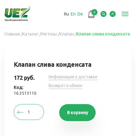
Перейти
к
0
Ru
En
De
основному
Toggl
содержанию
navig
Вы
Главная
/
Каталог
/
Метизы
/
Клапан
/
Клапан слива конденсата
здесь
Клапан слива конденсата
Информация о доставке
172 руб.
Возврат и обмен
Код:
16.3513110
В корзину