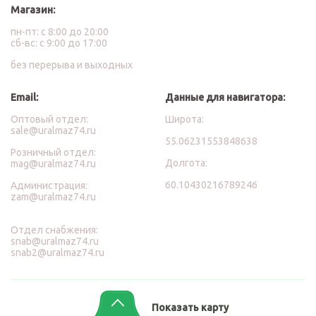
Магазин:
пн-пт: с 8:00 до 20:00
сб-вс: с 9:00 до 17:00
без перерыва и выходных
Email:
Данные для навигатора:
Оптовый отдел:
Широта:
sale@uralmaz74.ru
55.06231553848638
Розничный отдел:
Долгота:
mag@uralmaz74.ru
60.10430216789246
Администрация:
zam@uralmaz74.ru
Отдел снабжения:
snab@uralmaz74.ru
snab2@uralmaz74.ru
Показать карту