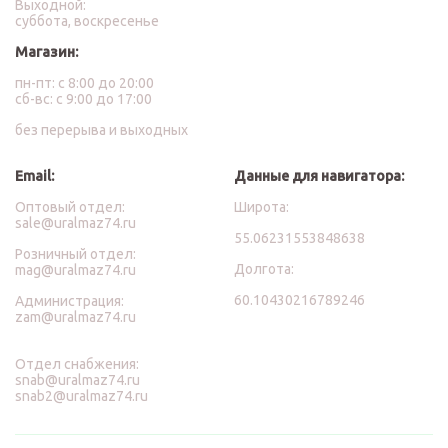
Выходной:
суббота, воскресенье
Магазин:
пн-пт: с 8:00 до 20:00
сб-вс: с 9:00 до 17:00
без перерыва и выходных
Email:
Данные для навигатора:
Оптовый отдел:
Широта:
sale@uralmaz74.ru
55.06231553848638
Розничный отдел:
Долгота:
mag@uralmaz74.ru
60.10430216789246
Администрация:
zam@uralmaz74.ru
Отдел снабжения:
snab@uralmaz74.ru
snab2@uralmaz74.ru