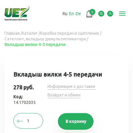
Перейти
к
0
Ru
En
De
основному
Toggl
содержанию
navig
Вы
Главная
/
Каталог
/
Коробка передач и сцепление
/
Сателлит, вкладыш демультипликатора
/
здесь
Вкладыш вилки 4-5 передачи
Вкладыш вилки 4-5 передачи
Информация о доставке
278 руб.
Возврат и обмен
Код:
14.1702035
В корзину