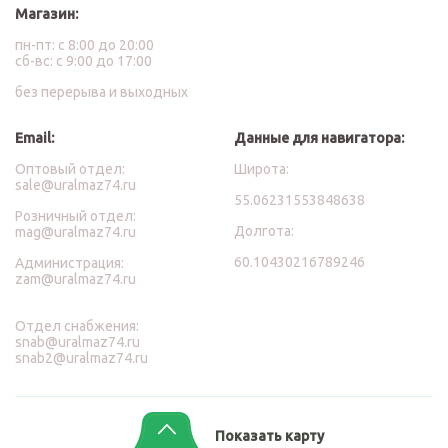
Магазин:
пн-пт: с 8:00 до 20:00
сб-вс: с 9:00 до 17:00
без перерыва и выходных
Email:
Данные для навигатора:
Оптовый отдел:
Широта:
sale@uralmaz74.ru
55.06231553848638
Розничный отдел:
Долгота:
mag@uralmaz74.ru
60.10430216789246
Администрация:
zam@uralmaz74.ru
Отдел снабжения:
snab@uralmaz74.ru
snab2@uralmaz74.ru
Показать карту