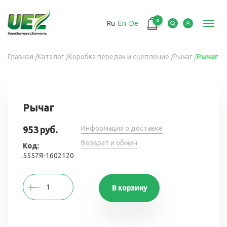
Перейти
к
0
Ru
En
De
основному
Toggl
содержанию
navig
Вы
Главная
/
Каталог
/
Коробка передач и сцепление
/
Рычаг
/
Рычаг
здесь
Рычаг
Информация о доставке
953 руб.
Возврат и обмен
Код:
5557Я-1602120
В корзину