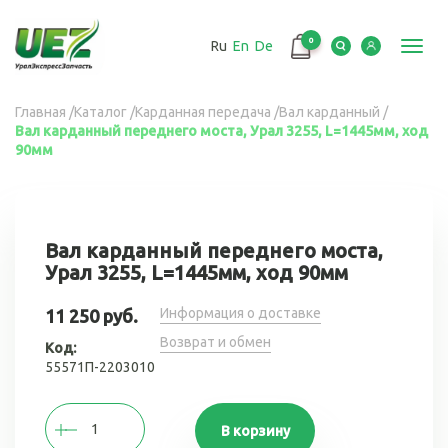
Перейти
к
0
Ru
En
De
основному
Toggl
содержанию
navig
Вы
Главная
/
Каталог
/
Карданная передача
/
Вал карданный
/
Вал карданный переднего моста, Урал 3255, L=1445мм, ход
здесь
90мм
Вал карданный переднего моста,
Урал 3255, L=1445мм, ход 90мм
Информация о доставке
11 250 руб.
Возврат и обмен
Код:
55571П-2203010
В корзину