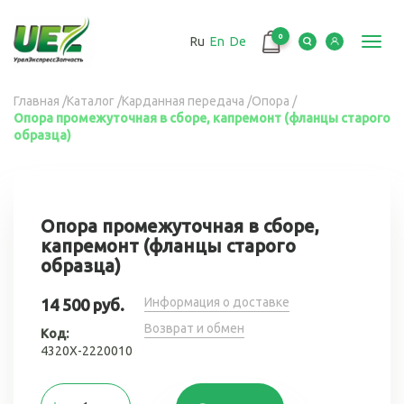
Перейти
к
0
Ru
En
De
основному
Toggl
содержанию
navig
Вы
Главная
/
Каталог
/
Карданная передача
/
Опора
/
Опора промежуточная в сборе, капремонт (фланцы старого
здесь
образца)
Опора промежуточная в сборе,
капремонт (фланцы старого
образца)
Информация о доставке
14 500 руб.
Возврат и обмен
Код:
4320Х-2220010