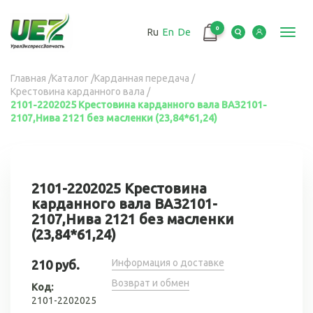
Перейти
к
0
Ru
En
De
основному
Toggl
содержанию
navig
Вы
Главная
/
Каталог
/
Карданная передача
/
Крестовина карданного вала
/
здесь
2101-2202025 Крестовина карданного вала ВАЗ2101-
2107,Нива 2121 без масленки (23,84*61,24)
2101-2202025 Крестовина
карданного вала ВАЗ2101-
2107,Нива 2121 без масленки
(23,84*61,24)
Информация о доставке
210 руб.
Возврат и обмен
Код:
2101-2202025