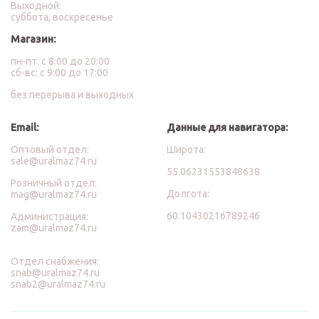
Выходной:
суббота, воскресенье
Магазин:
пн-пт: с 8:00 до 20:00
сб-вс: с 9:00 до 17:00
без перерыва и выходных
Email:
Данные для навигатора:
Оптовый отдел:
Широта:
sale@uralmaz74.ru
55.06231553848638
Розничный отдел:
Долгота:
mag@uralmaz74.ru
60.10430216789246
Администрация:
zam@uralmaz74.ru
Отдел снабжения:
snab@uralmaz74.ru
snab2@uralmaz74.ru