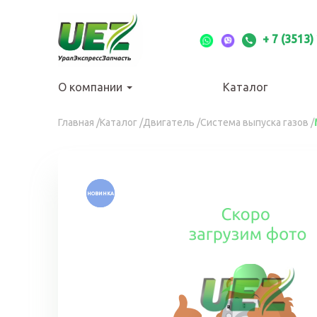
Перейти
к
основному
+ 7 (3513)
содержанию
О компании
Каталог
Вы
Главная
/
Каталог
/
Двигатель
/
Система выпуска газов
/
здесь