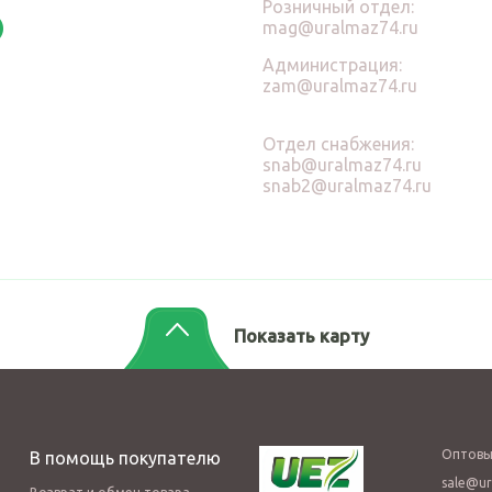
Розничный отдел:
mag@uralmaz74.ru
Администрация:
zam@uralmaz74.ru
Отдел снабжения:
snab@uralmaz74.ru
snab2@uralmaz74.ru
Показать карту
Оптовы
В помощь покупателю
sale@ur