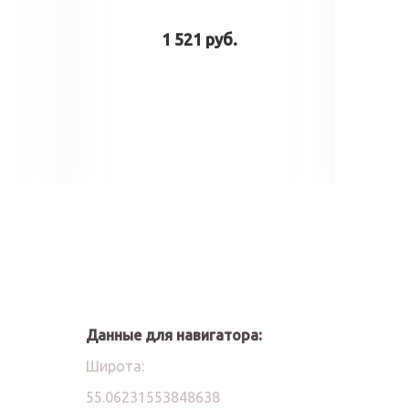
1 521 руб.
у
В корзину
Данные для навигатора:
Широта:
55.06231553848638