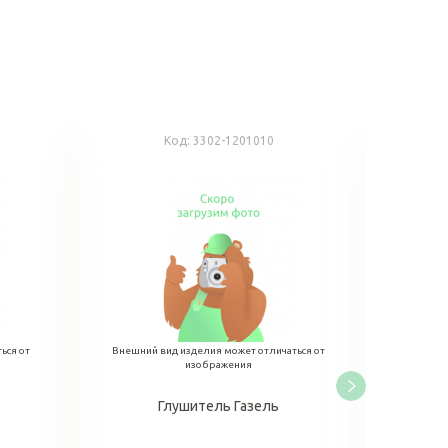
Код:
3302-1201010
ься от
Внешний вид изделия может отличаться от
Внешний
изображения
Глушитель Газель