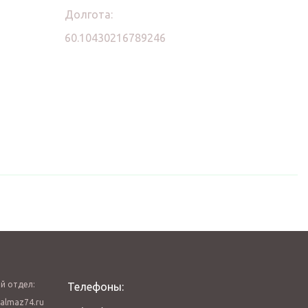
Долгота:
60.10430216789246
й отдел:
Телефоны:
almaz74.ru