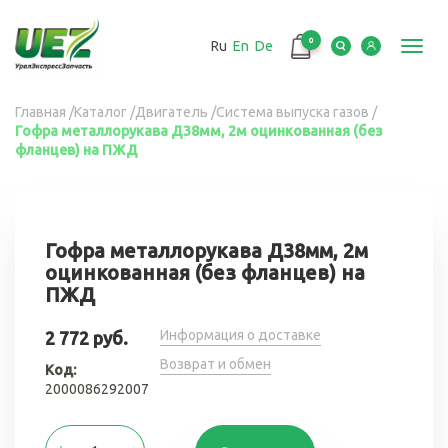
Перейти
к
0
Ru
En
De
основному
Toggl
содержанию
navig
Вы
Главная
/
Каталог
/
Двигатель
/
Система выпуска газов
/
Гофра металлорукава Д38мм, 2м оцинкованная (без
здесь
фланцев) на ПЖД
Гофра металлорукава Д38мм, 2м
оцинкованная (без фланцев) на
ПЖД
Информация о доставке
2 772 руб.
Возврат и обмен
Код:
2000086292007