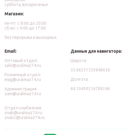
суббота, воскресенье
Магазин:
пн-пт: с 8:00 до 20:00
сб-вс: с 9:00 до 17:00
без перерыва и выходных
Email:
Данные для навигатора:
Оптовый отдел:
Широта:
sale@uralmaz74.ru
55.06231553848638
Розничный отдел:
Долгота:
mag@uralmaz74.ru
60.10430216789246
Администрация:
zam@uralmaz74.ru
Отдел снабжения:
snab@uralmaz74.ru
snab2@uralmaz74.ru