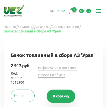
Перейти
к
0
Ru
En
De
основному
Toggl
содержанию
navig
Вы
Главная
/
Каталог
/
Двигатель
/
Система питания
/
Бачок топливный в сборе АЗ 'Урал'
здесь
Бачок топливный в сборе АЗ 'Урал'
2 913 руб.
Информация о доставке
Код:
Возврат и обмен
4320Я2-
1015300
В корзину