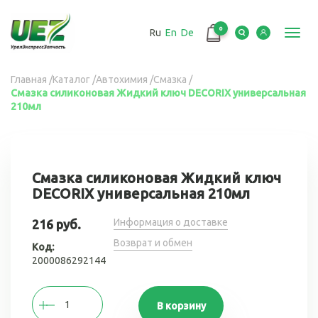
Перейти
к
0
Ru
En
De
основному
Toggl
содержанию
navig
Вы
Главная
/
Каталог
/
Автохимия
/
Смазка
/
Смазка силиконовая Жидкий ключ DECORIX универсальная
здесь
210мл
Смазка силиконовая Жидкий ключ
DECORIX универсальная 210мл
Информация о доставке
216 руб.
Возврат и обмен
Код:
2000086292144
В корзину