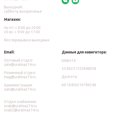
Выходной:
суббота, воскресенье
Магазин:
пн-пт: с 8:00 до 20:00
сб-вс: с 9:00 до 17:00
без перерыва и выходных
Email:
Данные для навигатора:
Оптовый отдел:
Широта:
sale@uralmaz74.ru
55.06231553848638
Розничный отдел:
Долгота:
mag@uralmaz74.ru
60.10430216789246
Администрация:
zam@uralmaz74.ru
Отдел снабжения:
snab@uralmaz74.ru
snab2@uralmaz74.ru