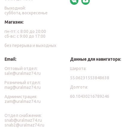
Выходной:
суббота, воскресенье
Магазин:
пн-пт: с 8:00 до 20:00
сб-вс: с 9:00 до 17:00
без перерыва и выходных
Email:
Данные для навигатора:
Оптовый отдел:
Широта:
sale@uralmaz74.ru
55.06231553848638
Розничный отдел:
Долгота:
mag@uralmaz74.ru
60.10430216789246
Администрация:
zam@uralmaz74.ru
Отдел снабжения:
snab@uralmaz74.ru
snab2@uralmaz74.ru