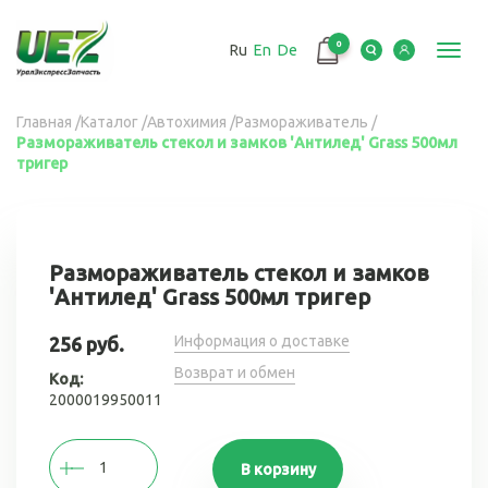
Перейти
к
0
Ru
En
De
основному
Toggl
содержанию
navig
Вы
Главная
/
Каталог
/
Автохимия
/
Размораживатель
/
Размораживатель стекол и замков 'Антилед' Grass 500мл
здесь
тригер
Размораживатель стекол и замков
'Антилед' Grass 500мл тригер
Информация о доставке
256 руб.
Возврат и обмен
Код:
2000019950011
В корзину